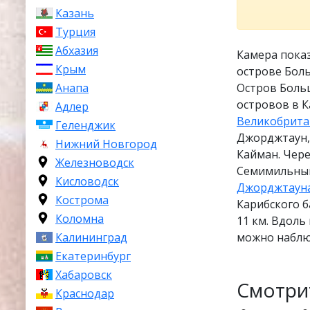
Казань
Турция
Абхазия
Камера пока
Крым
острове Бол
Остров Боль
Анапа
островов в 
Адлер
Великобрит
Геленджик
Джорджтаун,
Нижний Новгород
Кайман. Чере
Железноводск
Семимильный 
Кисловодск
Джорджтаун
Кострома
Карибского б
Коломна
11 км. Вдоль
можно наблю
Калининград
Екатеринбург
Хабаровск
Смотри
Краснодар