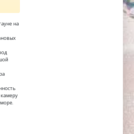
ауне на
ановых
род
шой
ра
енность
-камеру
море.