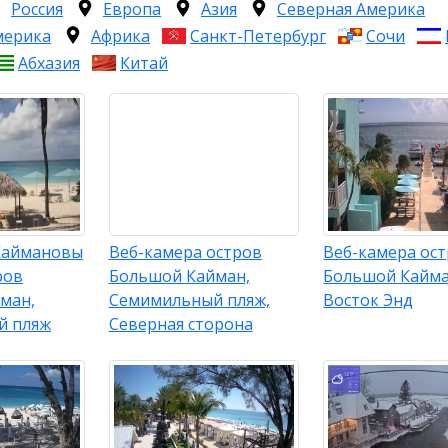
Россия
Европа
Азия
Северная Америка
мерика
Африка
Санкт-Петербург
Сочи
Абхазия
Китай
Каймановы
Веб-камера остров
Веб-камера ос
ров
Большой Кайман,
Большой Кайма
ман,
Семимильный пляж,
Восток Энд
й пляж
Северная сторона