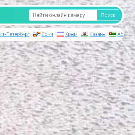
Поиск
кт-Петербург
Сочи
Крым
Казань
Абхази