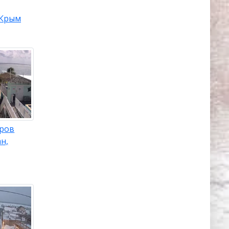
Крым
тров
н,