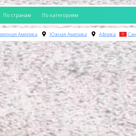
По странам
По категориям
верная Америка
Южная Америка
Африка
Сан