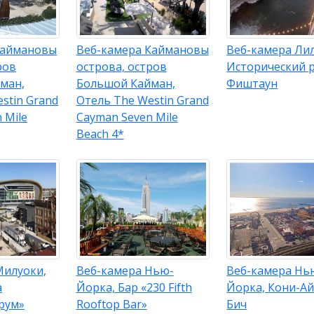
Каймановы
Веб-камера Каймановы
Веб-камера Лил
ров
острова, остров
Исторический 
ман,
Большой Кайман,
Фиштаун
stin Grand
Отель The Westin Grand
 Mile
Cayman Seven Mile
Beach 4*
Милуоки,
Веб-камера Нью-
Веб-камера Нь
а
Йорка, Бар «230 Fifth
Йорка, Кони-А
рум»
Rooftop Bar»
Бич