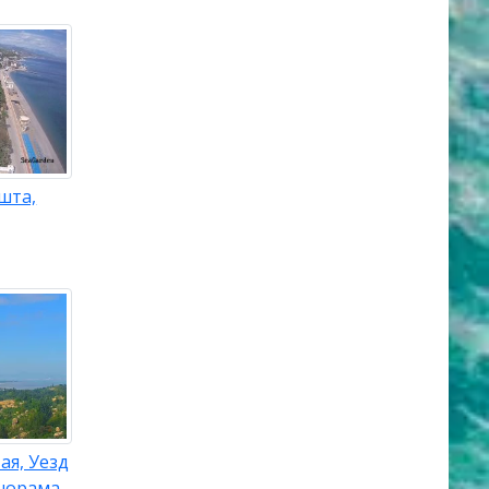
шта,
ая, Уезд
норама