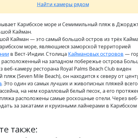
Найти камеры рядом
зывает Карибское море и Семимильный пляж в Джорджт
ьшой Кайман.
шой Кайман — это самый большой остров из трёх Кайм
Карибском море, являющиеся заморской территорией
ании
в Вест-Индии. Столица
Каймановых островов
— го
 расположенный на западном побережье острова Боль
з веб-камеру ресторана Royal Palms Beach Club виден
пляж (Seven Mile Beach), он находится к северу от цент
а
. Это один из самых лучших и живописных пляжей всего
ассейна, на нем коралловый белый песок, а его протяж
 пляжа расположены самые роскошные отели. Через веб
дать за закатами и круизными лайнерами в Карибском 
те также: