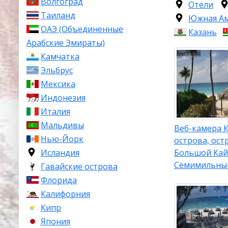
Волгоград
Отели
Таиланд
Южная А
ОАЭ (Объединенные
Казань
Арабские Эмираты)
Камчатка
Эльбрус
Мексика
Индонезия
Италия
Мальдивы
Веб-камера 
Нью-Йорк
острова, ост
Большой Кай
Исландия
Семимильны
Гавайские острова
Флорида
Калифорния
Кипр
Япония