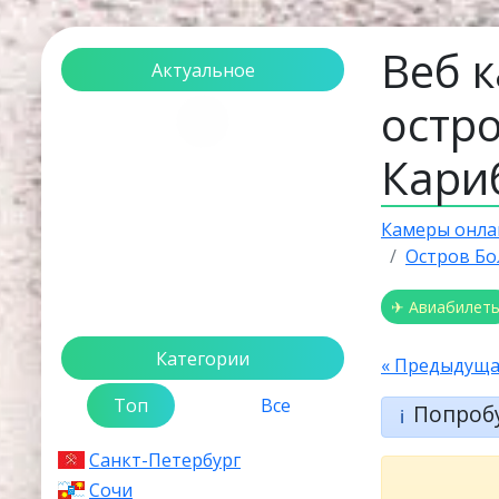
Веб 
Актуальное
остр
Загрузка...
Кари
Камеры онла
Остров Б
✈ Авиабилет
Категории
« Предыдуща
Топ
Все
Попроб
ℹ️
Санкт-Петербург
Сочи