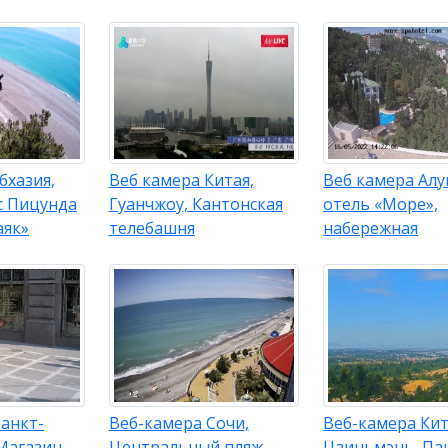
бхазия,
Веб камера Китая,
Веб камера Алу
с Пицунда
Гуанчжоу, Кантонская
отель «Море»,
аяк»
телебашня
набережная
анкт-
Веб-камера Сочи,
Веб-камера Кит
 Магазин
Центральный пляж
Цзиньмэнь, Па