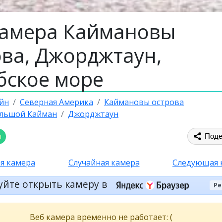
камера Каймановы
ова, Джорджтаун,
бское море
йн
Северная Америка
Каймановы острова
ольшой Кайман
Джорджтаун
ы
Поде
я камера
Случайная камера
Следующая 
уйте открыть камеру в
Ре
Веб камера временно не работает: (