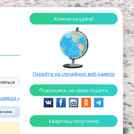
Кликни на удачу!
Перейти на случайную веб-камеру
литься
Подпишись на наши соцсети
камера »
клама
Квартиры посуточно