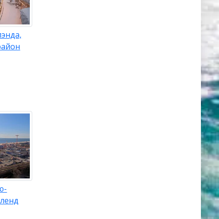
энда,
район
ю-
йленд