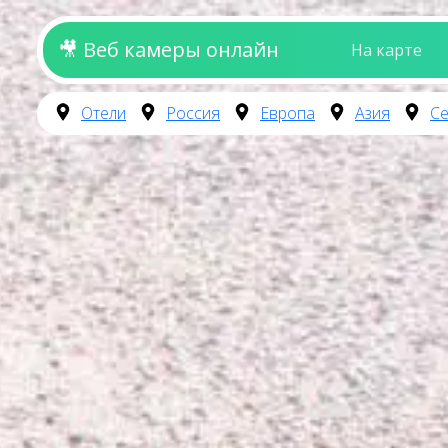
🎥 Веб камеры онлайн
На карте
Отели
Россия
Европа
Азия
Се