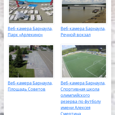
Веб-камера Барнаула,
Веб-камера Барнаула,
Парк «Арлекино»
Речной вокзал
Веб-камера Барнаула,
Веб-камера Барнаула,
Площадь Советов
Спортивная школа
олимпийского
резерва по футболу
имени Алексея
Смертина