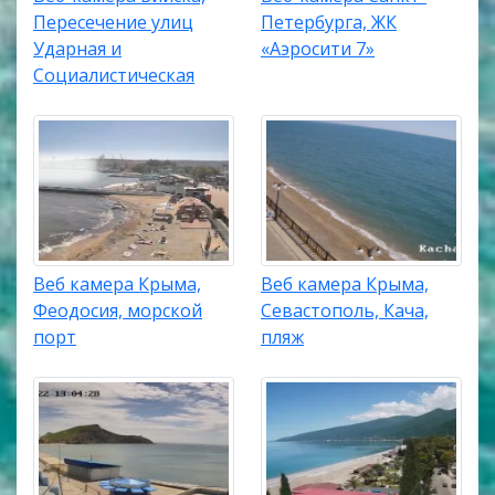
Пересечение улиц
Петербурга, ЖК
Ударная и
«Аэросити 7»
Социалистическая
Веб камера Крыма,
Веб камера Крыма,
Феодосия, морской
Севастополь, Кача,
порт
пляж