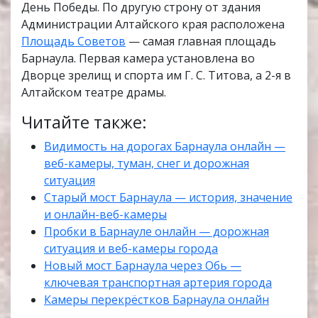
День Победы. По другую строну от здания
Администрации Алтайского края расположена
Площадь Советов
— самая главная площадь
Барнаула. Первая камера установлена во
Дворце зрелищ и спорта им Г. С. Титова, а 2-я в
Алтайском театре драмы.
Читайте также:
Видимость на дорогах Барнаула онлайн —
веб-камеры, туман, снег и дорожная
ситуация
Старый мост Барнаула — история, значение
и онлайн-веб-камеры
Пробки в Барнауле онлайн — дорожная
ситуация и веб-камеры города
Новый мост Барнаула через Обь —
ключевая транспортная артерия города
Камеры перекрёстков Барнаула онлайн