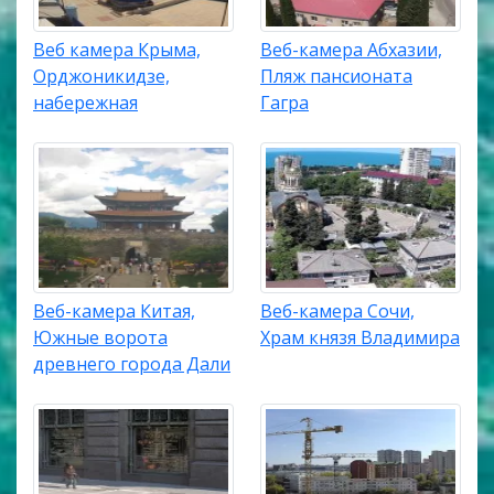
Веб камера Крыма,
Веб-камера Абхазии,
Орджоникидзе,
Пляж пансионата
набережная
Гагра
Веб-камера Китая,
Веб-камера Сочи,
Южные ворота
Храм князя Владимира
древнего города Дали