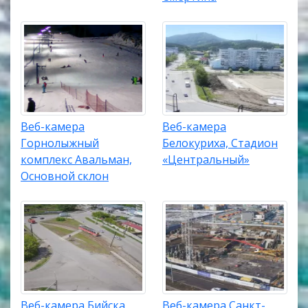
Веб-камера
Веб-камера
Горнолыжный
Белокуриха, Стадион
комплекс Авальман,
«Центральный»
Основной склон
Веб-камера Бийска,
Веб-камера Санкт-