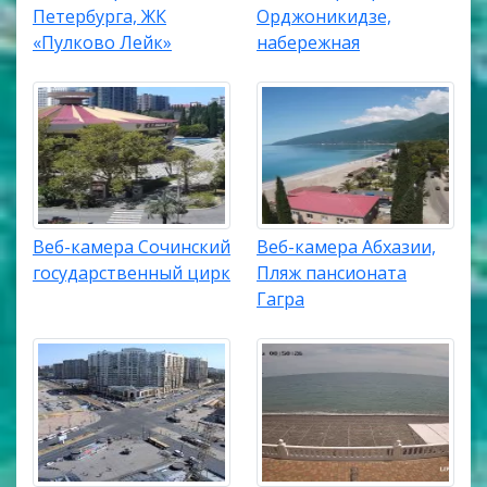
Петербурга, ЖК
Орджоникидзе,
«Пулково Лейк»
набережная
Веб-камера Сочинский
Веб-камера Абхазии,
государственный цирк
Пляж пансионата
Гагра