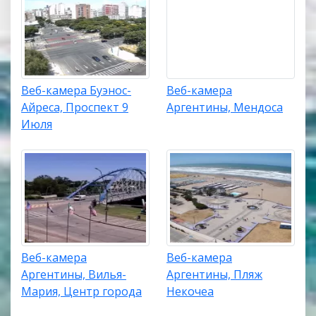
Веб-камера Буэнос-
Веб-камера
Айреса, Проспект 9
Аргентины, Мендоса
Июля
Веб-камера
Веб-камера
Аргентины, Вилья-
Аргентины, Пляж
Мария, Центр города
Некочеа