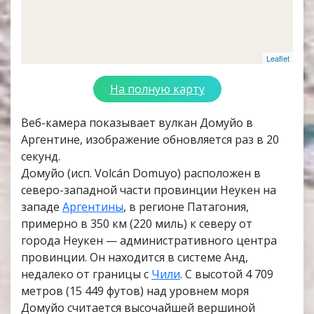
Leaflet
На полную карту
Веб-камера показывает вулкан Домуйо в
Аргентине, изображение обновляется раз в 20
секунд.
Домуйо (исп. Volcán Domuyo) расположен в
северо-западной части провинции Неукен на
западе
Аргентины
, в регионе Патагония,
примерно в 350 км (220 миль) к северу от
города Неукен — административного центра
провинции. Он находится в системе Анд,
недалеко от границы с
Чили
. С высотой 4 709
метров (15 449 футов) над уровнем моря
Домуйо считается высочайшей вершиной