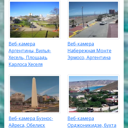
Веб-камера
Веб-камера
Аргентины, Вилья-
Набережная Монте
Хесель, Площадь
Эрмосо, Аргентина
Карлоса Хеселя
Веб-камера Буэнос-
Веб-камера
Айреса, Обелиск
Орджоникидзе, бухта