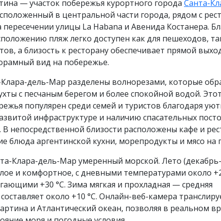
тина — участок побережья курортного города
Санта-Кл
асположенный в центральной части города, рядом с ре
на пересечении улицы La Habana и Авенида Костанера. Б
положению пляж легко доступен как для пешеходов, так
ов, а близость к ресторану обеспечивает прямой выход
норамный вид на побережье.
-Клара-дель-Мар разделены волнорезами, которые обр
хты с песчаным берегом и более спокойной водой. Это
режья популярен среди семей и туристов благодаря ую
азвитой инфраструктуре и наличию спасательных посто
. В непосредственной близости расположены кафе и ре
 блюда аргентинской кухни, морепродукты и мясо на г
нта-Клара-дель-Мар умеренный морской. Лето (декабрь
лое и комфортное, с дневными температурами около +2
гающими +30 °C. Зима мягкая и прохладная — средняя
составляет около +10 °C. Онлайн-веб-камера транслиру
артина и Атлантический океан, позволяя в реальном в
ояние моря и погодные условия.