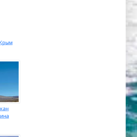
Крым
лкан
тина