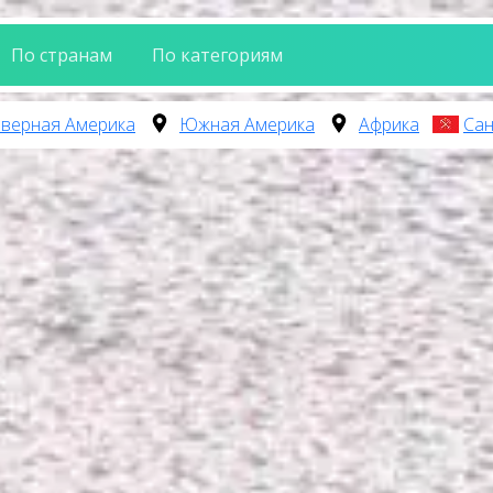
По странам
По категориям
верная Америка
Южная Америка
Африка
Сан