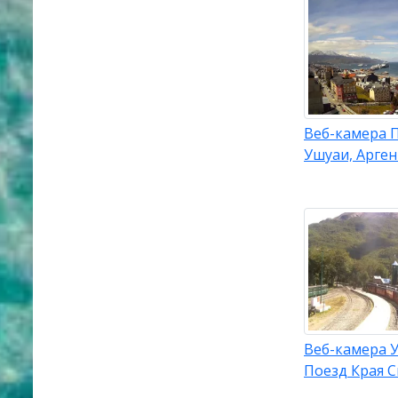
Веб-камера 
Ушуаи, Арге
Веб-камера У
Поезд Края С