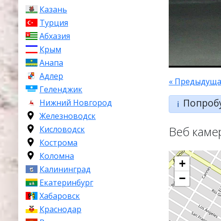
Казань
Турция
Абхазия
Крым
Анапа
Адлер
« Предыдуща
Геленджик
Попроб
Нижний Новгород
ℹ️
Железноводск
Веб каме
Кисловодск
Кострома
Коломна
+
Калининград
−
Екатеринбург
Хабаровск
Краснодар