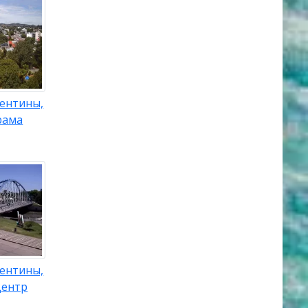
гентины,
рама
гентины,
Центр