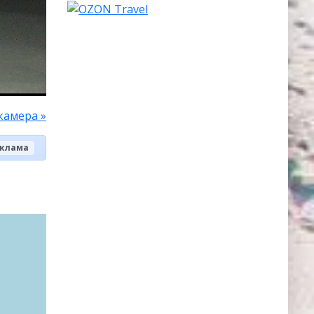
камера »
клама