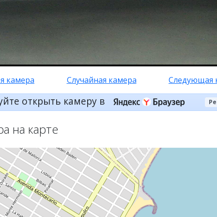
я камера
Случайная камера
Следующая 
уйте открыть камеру в
Ре
ра на карте