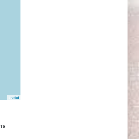
Leaflet
нта