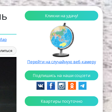
ль
Кликни на удачу!
 Мар
литься
Перейти на случайную веб-камеру
Подпишись на наши соцсети
Квартиры посуточно