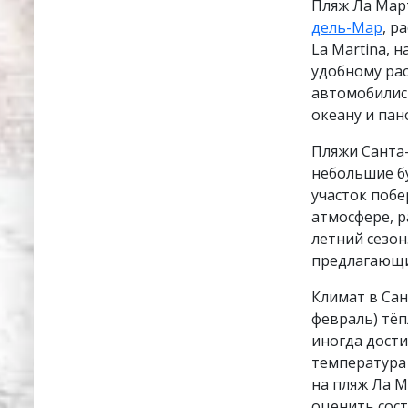
Пляж Ла Мар
дель-Мар
, р
La Martina, 
удобному рас
автомобилист
океану и па
Пляжи Санта
небольшие бу
участок побе
атмосфере, р
летний сезон
предлагающие
Климат в Са
февраль) тёп
иногда дости
температура 
на пляж Ла М
оценить сост