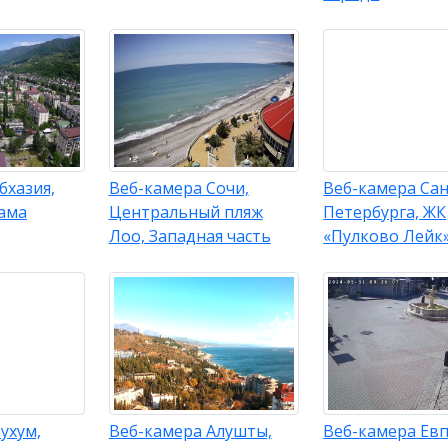
бхазия,
Веб-камера Сочи,
Веб-камера Сан
рама
Центральный пляж
Петербурга, ЖК
Лоо, Западная часть
«Пулково Лейк
ухум,
Веб-камера Алушты,
Веб-камера Ев