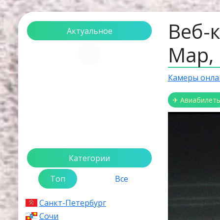
Веб-
Актуальное
Мар,
Загрузка...
Камеры онла
✈ Авиабилет
Категории
Топ
Все
Санкт-Петербург
Сочи