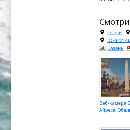
Смотри
Отели
Южная А
Казань
Веб-камера Б
Айреса, Обел