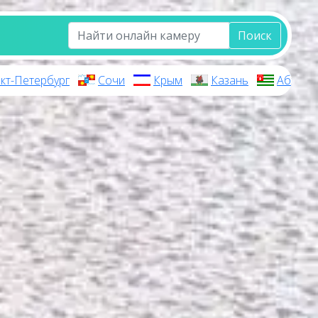
Поиск
кт-Петербург
Сочи
Крым
Казань
Абхази