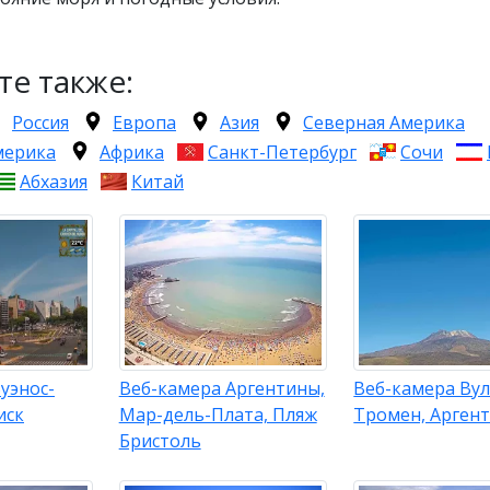
те также:
Россия
Европа
Азия
Северная Америка
мерика
Африка
Санкт-Петербург
Сочи
Абхазия
Китай
уэнос-
Веб-камера Аргентины,
Веб-камера Ву
иск
Мар-дель-Плата, Пляж
Тромен, Арген
Бристоль