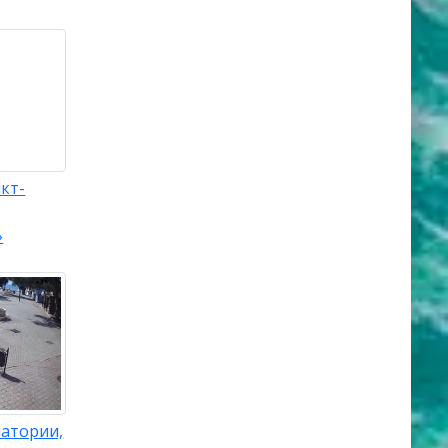
кт-
»
патории,