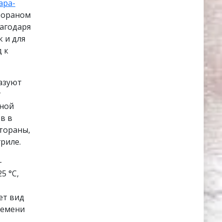
ара-
стораном
лагодаря
 и для
 к
азуют
т
тной
в в
стораны,
риле.
–
5 °C,
ет вид
ремени