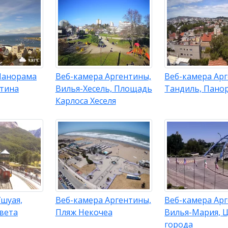
Панорама
Веб-камера Аргентины,
Веб-камера Ар
нтина
Вилья-Хесель, Площадь
Тандиль, Пано
Карлоса Хеселя
шуая,
Веб-камера Аргентины,
Веб-камера Ар
вета
Пляж Некочеа
Вилья-Мария, 
города