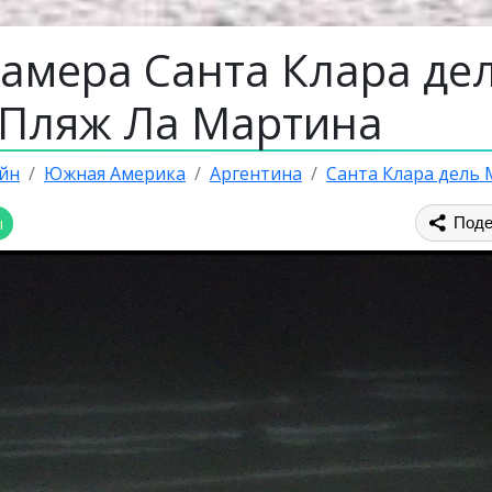
камера Санта Клара де
 Пляж Ла Мартина
йн
Южная Америка
Аргентина
Санта Клара дель
ы
Поде