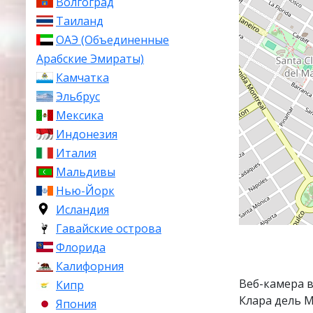
Волгоград
Таиланд
ОАЭ (Объединенные
Арабские Эмираты)
Камчатка
Эльбрус
Мексика
Индонезия
Италия
Мальдивы
Нью-Йорк
Исландия
Гавайские острова
Флорида
Калифорния
Веб-камера 
Кипр
Клара дель М
Япония