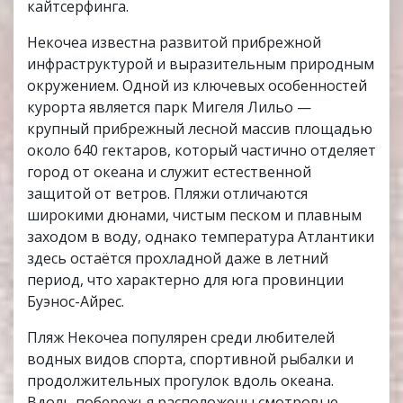
кайтсерфинга.
Некочеа известна развитой прибрежной
инфраструктурой и выразительным природным
окружением. Одной из ключевых особенностей
курорта является парк Мигеля Лильо —
крупный прибрежный лесной массив площадью
около 640 гектаров, который частично отделяет
город от океана и служит естественной
защитой от ветров. Пляжи отличаются
широкими дюнами, чистым песком и плавным
заходом в воду, однако температура Атлантики
здесь остаётся прохладной даже в летний
период, что характерно для юга провинции
Буэнос-Айрес.
Пляж Некочеа популярен среди любителей
водных видов спорта, спортивной рыбалки и
продолжительных прогулок вдоль океана.
Вдоль побережья расположены смотровые