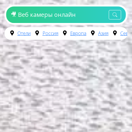
🎥 Веб камеры онлайн
Отели
Россия
Европа
Азия
Севе