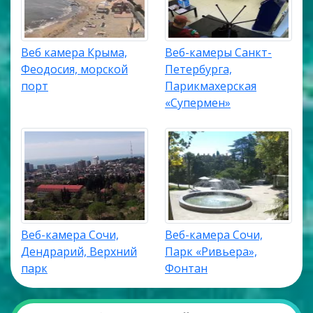
Веб камера Крыма,
Веб-камеры Санкт-
Феодосия, морской
Петербурга,
порт
Парикмахерская
«Супермен»
Веб-камера Сочи,
Веб-камера Сочи,
Дендрарий, Верхний
Парк «Ривьера»,
парк
Фонтан