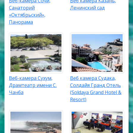
Веб-камера Сочи,
Веб камера Казань,
Санаторий
Ленинский сад
«Октябрьский»,
Панорама
Веб-камера Сухум,
Веб камера Судака,
Драмтеатр имени С.
Солдайя Гранд Отель
Чанба
(Soldaya Grand Hotel &
Resort)