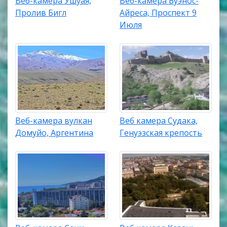
Веб-камера Ушуая,
Веб-камера Буэнос-
Пролив Бигл
Айреса, Проспект 9
Июля
Веб-камера вулкан
Веб камера Судака,
Домуйо, Аргентина
Генуэзская крепость