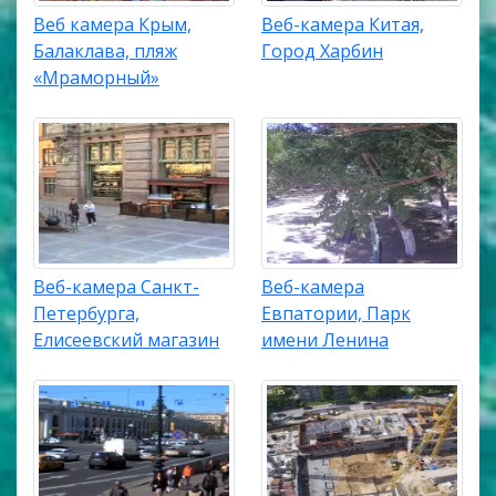
Веб камера Крым,
Веб-камера Китая,
Балаклава, пляж
Город Харбин
«Мраморный»
Веб-камера Санкт-
Веб-камера
Петербурга,
Евпатории, Парк
Елисеевский магазин
имени Ленина