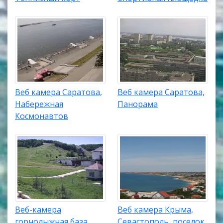
Веб камера Саратова,
Веб камера Саратова,
Набережная
Панорама
Космонавтов
Веб-камера
Веб камера Крыма,
горнолыжная база
Севастополь, поселок