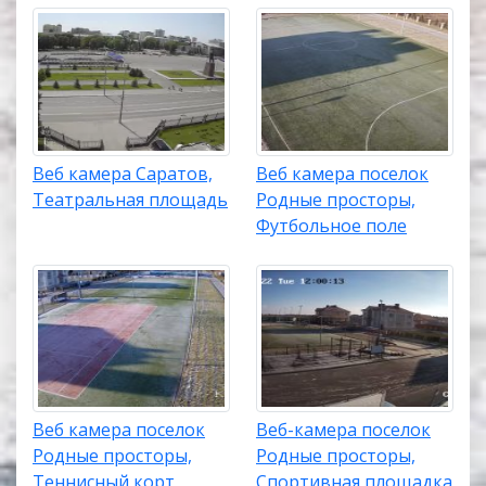
Веб камера Саратов,
Веб камера поселок
Театральная площадь
Родные просторы,
Футбольное поле
Веб камера поселок
Веб-камера поселок
Родные просторы,
Родные просторы,
Теннисный корт
Спортивная площадка