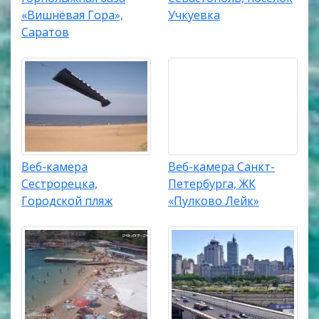
«Вишнёвая Гора»,
Учкуевка
Саратов
Веб-камера
Веб-камера Санкт-
Сестрорецка,
Петербурга, ЖК
Городской пляж
«Пулково Лейк»