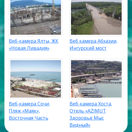
Веб-камера Ялты, ЖК
Веб камера Абхазии,
«Новая Ливадия»
Ингурский мост
Веб-камера Сочи,
Веб-камера Хоста,
Пляж «Маяк»,
Отель «AZIMUT
Восточная Часть
Здоровье Мыс
Видный»