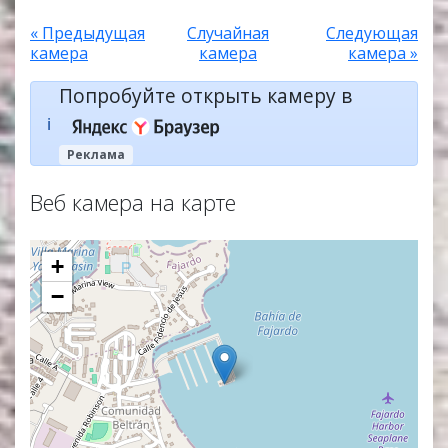
« Предыдущая
Случайная
Следующая
камера
камера
камера »
Попробуйте открыть камеру в
ℹ️
Реклама
Веб камера на карте
+
−