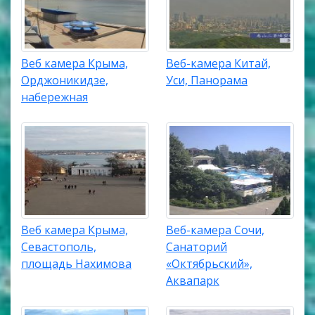
Веб камера Крыма,
Веб-камера Китай,
Орджоникидзе,
Уси, Панорама
набережная
Веб камера Крыма,
Веб-камера Сочи,
Севастополь,
Санаторий
площадь Нахимова
«Октябрьский»,
Аквапарк