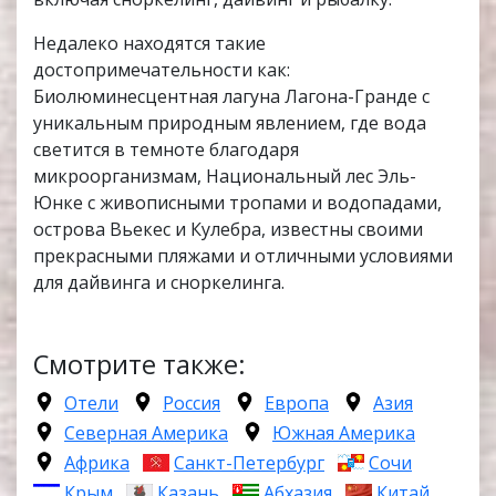
Недалеко находятся такие
достопримечательности как:
Биолюминесцентная лагуна Лагона-Гранде с
уникальным природным явлением, где вода
светится в темноте благодаря
микроорганизмам, Национальный лес Эль-
Юнке с живописными тропами и водопадами,
острова Вьекес и Кулебра, известны своими
прекрасными пляжами и отличными условиями
для дайвинга и сноркелинга.
Смотрите также:
Отели
Россия
Европа
Азия
Северная Америка
Южная Америка
Африка
Санкт-Петербург
Сочи
Крым
Казань
Абхазия
Китай