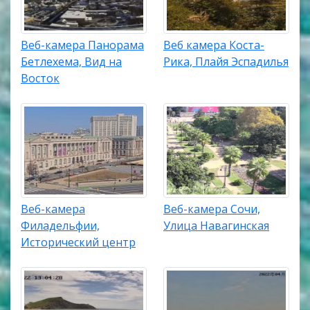
Веб-камера Панорама
Веб камера Коста-
Бетлехема, Вид на
Рика, Плайя Эспадилья
Восток
Веб-камера
Веб-камера Сочи,
Филадельфии,
Улица Навагинская
Исторический центр