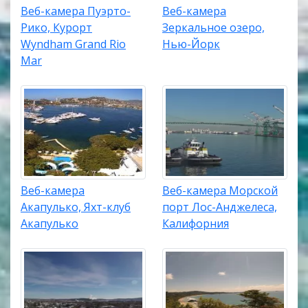
Веб-камера Пуэрто-
Веб-камера
Рико, Курорт
Зеркальное озеро,
Wyndham Grand Rio
Нью-Йорк
Mar
Веб-камера
Веб-камера Морской
Акапулько, Яхт-клуб
порт Лос-Анджелеса,
Акапулько
Калифорния