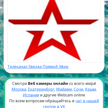
Телеканал Звезда Прямой Эфир
Смотри
Веб камеры онлайн
со всего мира!
Москва
,
Екатеринбург
,
Майами
,
Сочи
,
Крым
,
Испания
и другие Webcam online
По всем вопросам обращайтесь в
чат в нашей
группе в VK