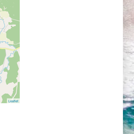
ти. Его
ранилища
 к
изломе
зажами.
 основан
ах
дения
й версии,
 данную
Leaflet
ти,
л
 который
лись
 своей