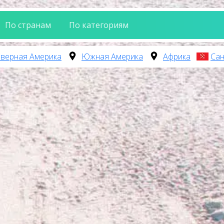
По странам
По категориям
верная Америка
Южная Америка
Африка
Сан