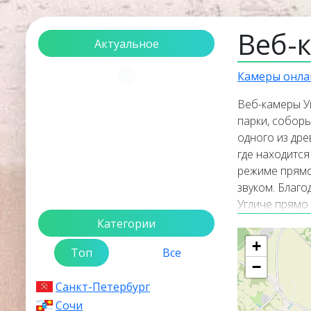
Веб-
Актуальное
Загрузка...
Камеры онла
Веб-камеры У
парки, соборы
одного из др
где находится
режиме прямо
звуком. Благ
Угличе прямо 
Категории
Кратка
+
Топ
Все
−
Углич
— это о
туристически
Санкт-Петербург
городом Ярос
Сочи