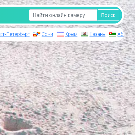
Поиск
кт-Петербург
Сочи
Крым
Казань
Абхази