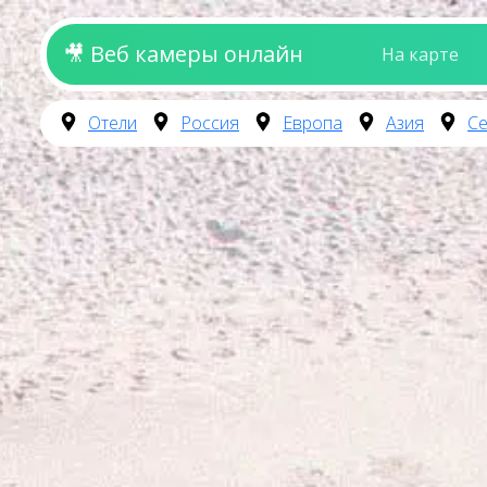
🎥 Веб камеры онлайн
На карте
Отели
Россия
Европа
Азия
Се