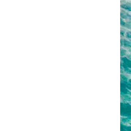
,
узеями и
ливают
й порт
в
й зимой
средняя
со
год, что
 и
ура