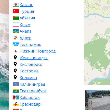
Залесского, а
Казань
население сос
Турция
Абхазия
Углич распол
Крым
на западе Яро
северо-восток
Анапа
русла реки В
Адлер
Геленджик
Углич один из
Нижний Новгород
в 937 году. О
Железноводск
датируются 1
названия горо
Кисловодск
оно происходи
Кострома
геометрическу
Коломна
Калининград
Сегодня Углич
Екатеринбург
ежегодно его 
включен в зн
Хабаровск
проложен по 
Краснодар
уникальные ар