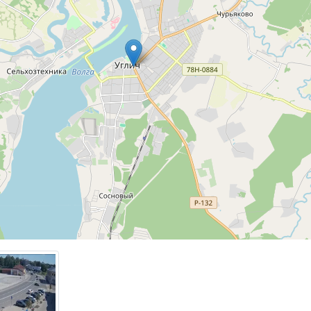
 также административным центром Угличского района облас
тавляет 32 719 жителей, а площадь примерно 27 км².
ожен на обоих берегах реки Волги возле Угличского водох
славской области, в 109 км к западу от Ярославля и в 200 км
у от Москвы. Город располагается на достаточно крутом 
олги, благодаря чему он славится своими живописными пей
 древнейших городов России, по данным историков, он был
днако первые упоминания о городе в исторических документ
148 годом под названием Углече-поле. По поводу происхож
да историки спорят до сих пор. Согласно распространенно
т от слова «угол», так как здесь русло реки Волги образует
ю фигуру.
 один из крупных туристических центров Ярославской облас
посещают более 300 тысяч туристов. В 2018 году город бы
аменитый туристический маршрут «Золотое кольцо России»,
древнейшим городам Северо-Восточной Руси, где сохрани
хитектурные и исторические памятники. Город привлекает