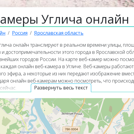
камеры Углича онлайн
йн
Россия
Ярославская область
глича онлайн транслируют в реальном времени улицы, площ
 и достопримечательности этого города в Ярославской обл
евнейших городов России. На карте веб-камер можно посмо
 каждая онлайн веб-камера в Угличе. Веб-камеры работают
го эфира, а некоторые из них передают изображение вмес
одаря онлайн веб-камерам можно посмотреть, что происход
Развернуть весь текст
сейчас.
я информация о городе Угл
дин из древнейших городов России, входящий в известный
й маршрут «Золотое кольцо». Он является пятым по величи
лавской области после Ярославля, Рыбинска, Тутаева и Пе