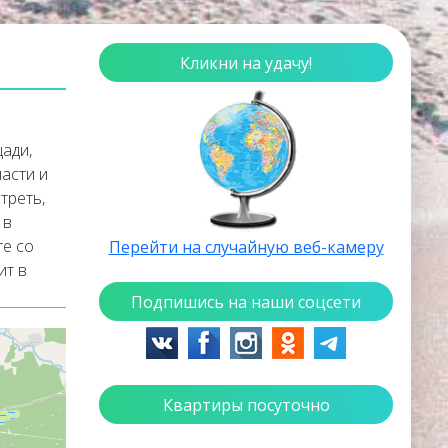
Кликни на удачу!
ади,
асти и
треть,
 в
те со
Перейти на случайную веб-камеру
ит в
Подпишись на наши соцсети
ич
Квартиры посуточно
не
реславля-