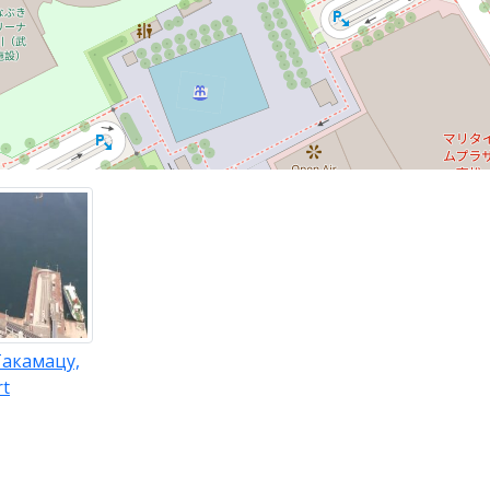
Такамацу,
rt