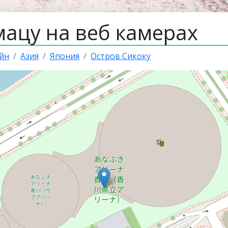
мацу на веб камерах
йн
Азия
Япония
Остров Сикоку