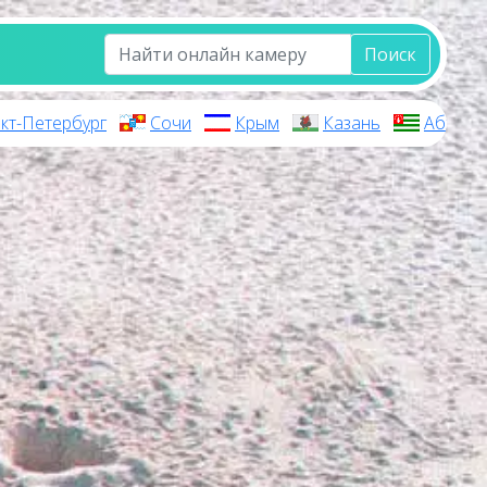
Поиск
кт-Петербург
Сочи
Крым
Казань
Абхази