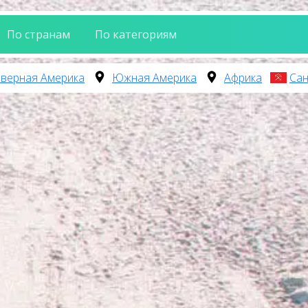
По странам
По категориям
верная Америка
Южная Америка
Африка
Сан