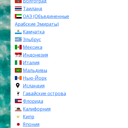
Волгоград
Таиланд
ОАЭ (Объединенные
Арабские Эмираты)
Камчатка
Эльбрус
Мексика
Индонезия
Италия
Мальдивы
Нью-Йорк
Исландия
Гавайские острова
Флорида
Калифорния
Кипр
Япония