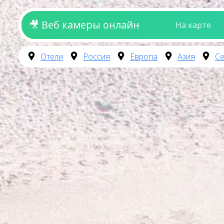
🎥 Веб камеры онлайн
На карте
Отели
Россия
Европа
Азия
Се