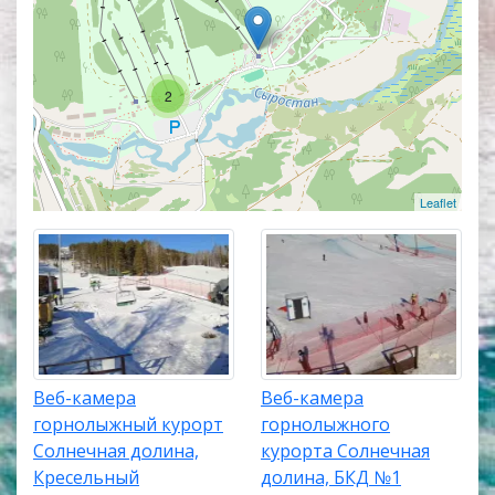
звуком. Популярные онлайн веб камеры
располагаются в верхней части списка трансляций.
Карта веб камер покажет точное местоположение
каждой веб камеры на территории горнолыжного
2
курорта Солнечная долина.
Leaflet
Веб-камера
Веб-камера
горнолыжный курорт
горнолыжного
Солнечная долина,
курорта Солнечная
Кресельный
долина, БКД №1