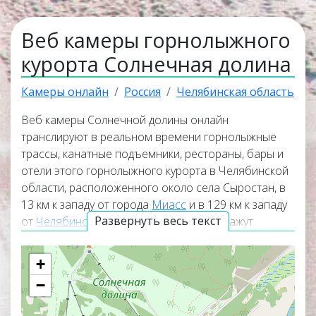
Веб камеры горнолыжного
курорта Солнечная долина
Камеры онлайн
Россия
Челябинская область
Веб камеры Солнечной долины онлайн
транслируют в реальном времени горнолыжные
трассы, канатные подъемники, рестораны, бары и
отели этого горнолыжного курорта в Челябинской
области, расположенного около села Сыростан, в
13 км к западу от города
Миасс
и в 129 км к западу
Развернуть весь текст
от
Челябинска
. Онлайн веб камеры покажут
панорамные виды горнолыжного курорта,
окружающую его природу и помогут узнать
+
актуальную погоду в Солнечной долине прямо
−
сейчас. Веб камеры работают в прямом эфире, а
некоторые из них транслируют изображение со