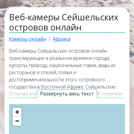
Веб-камеры Сейшельских
островов онлайн
Камеры онлайн
Африка
Веб-камеры Сейшельских островов онлайн
транслирующие в реальном времени города,
курорты, природу, национальные парки, виды из
ресторанов и отелей, пляжи и
достопримечательности этого островного
государства в Восточной Африке. Сейшельские
Развернуть весь текст
Острова расположены на более чем 100 островах
и рифах в западной части Индийского океана,
приблизительно в 1600 км к востоку от побережья
+
Африки, к югу от экватора и к северу от
−
Мадагаскара
. Онлайн веб камеры покажут
актуальную погоду на курортах и островах