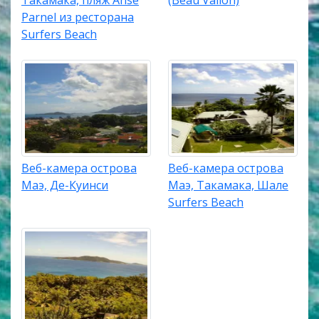
Parnel из ресторана
Surfers Beach
Веб-камера острова
Веб-камера острова
Маэ, Де-Куинси
Маэ, Такамака, Шале
Surfers Beach