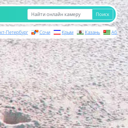
Поиск
кт-Петербург
Сочи
Крым
Казань
Абхази