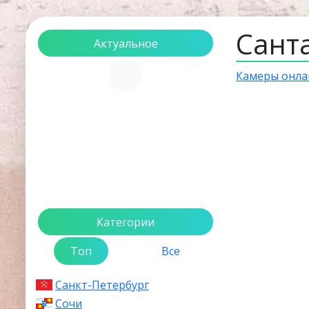
Сант
Актуальное
Загрузка...
Камеры онла
Категории
Топ
Все
Санкт-Петербург
Сочи