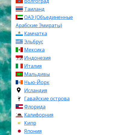
Волгоград
Таиланд
ОАЭ (Объединенные
Арабские Эмираты)
Камчатка
Эльбрус
Мексика
Индонезия
Италия
Мальдивы
Нью-Йорк
Исландия
Гавайские острова
Флорида
Калифорния
Кипр
Япония