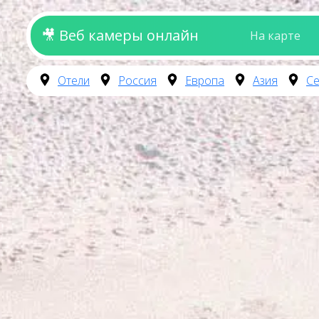
🎥 Веб камеры онлайн
На карте
Отели
Россия
Европа
Азия
Се