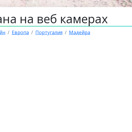
ана на веб камерах
йн
Европа
Португалия
Мадейра