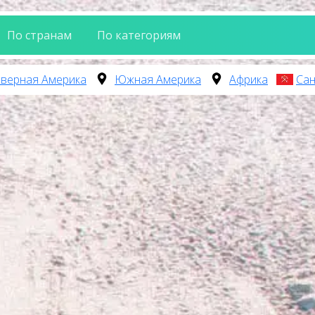
По странам
По категориям
верная Америка
Южная Америка
Африка
Сан