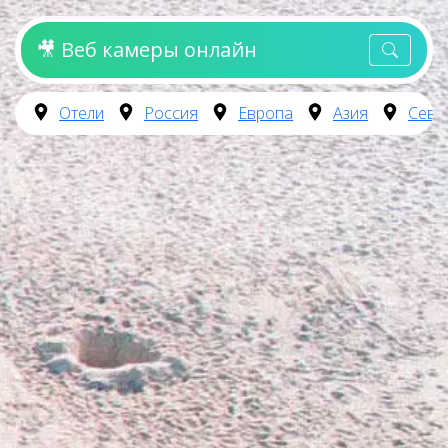
🎥 Веб камеры онлайн
Отели
Россия
Европа
Азия
Севе