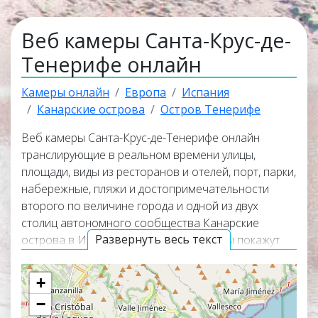
Веб камеры Санта-Крус-де-
Тенерифе онлайн
Камеры онлайн
Европа
Испания
Канарские острова
Остров Тенерифе
Веб камеры Санта-Крус-де-Тенерифе онлайн
транслирующие в реальном времени улицы,
площади, виды из ресторанов и отелей, порт, парки,
набережные, пляжи и достопримечательности
второго по величине города и одной из двух
столиц автономного сообщества Канарские
Развернуть весь текст
острова в Испании. Онлайн веб камеры покажут
панорамные виды города, окружающую его
природу и помогут узнать актуальную погоду в
+
Санта-Крус-де-Тенерифе прямо сейчас. Веб
−
камеры работают в прямом эфире, а некоторые из