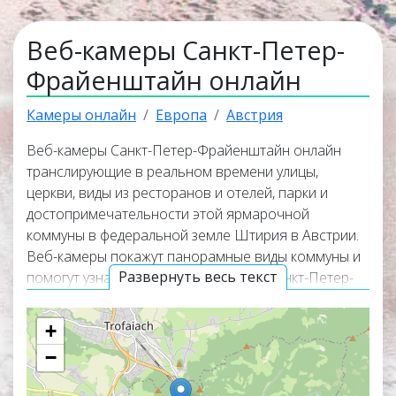
Веб-камеры Санкт-Петер-
Фрайенштайн онлайн
Камеры онлайн
Европа
Австрия
Веб-камеры Санкт-Петер-Фрайенштайн онлайн
транслирующие в реальном времени улицы,
церкви, виды из ресторанов и отелей, парки и
достопримечательности этой ярмарочной
коммуны в федеральной земле Штирия в Австрии.
Веб-камеры покажут панорамные виды коммуны и
Развернуть весь текст
помогут узнать актуальную погоду в Санкт-Петер-
Фрайенштайн прямо сейчас из любой точки мира.
Веб-камеры работают в прямом эфире, а
+
некоторые из них транслируют изображение со
−
звуком. Популярные трансляции располагаются в
верхней части списка веб-камер. Карта онлайн