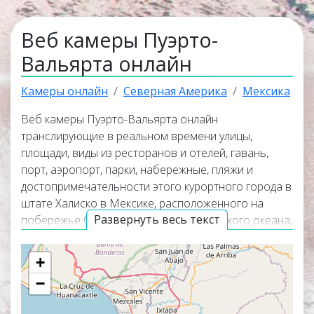
Веб камеры Пуэрто-
Вальярта онлайн
Камеры онлайн
Северная Америка
Мексика
Веб камеры Пуэрто-Вальярта онлайн
транслирующие в реальном времени улицы,
площади, виды из ресторанов и отелей, гавань,
порт, аэропорт, парки, набережные, пляжи и
достопримечательности этого курортного города в
штате Халиско в Мексике, расположенного на
Развернуть весь текст
побережье бухты Баия-де-Бандерас Тихого океана,
в 300 км к западу от города
Гвадалахара
. Онлайн
веб камеры покажут панорамные виды города,
+
окружающую его природу и помогут узнать
−
актуальную погоду в Пуэрто-Вальярта прямо
сейчас из любой точки мира. Веб камеры