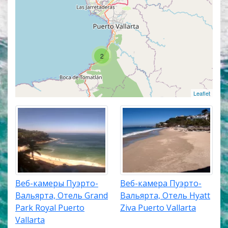
работают в прямом эфире, а некоторые из них
транслируют изображение со звуком. Популярные
онлайн веб камеры располагаются в верхней
части списка трансляций. Карта онлайн веб камер
покажет точное местоположение каждой веб
2
камеры в Пуэрто-Вальярта.
Leaflet
Веб-камеры Пуэрто-
Веб-камера Пуэрто-
Вальярта, Отель Grand
Вальярта, Отель Hyatt
Park Royal Puerto
Ziva Puerto Vallarta
Vallarta