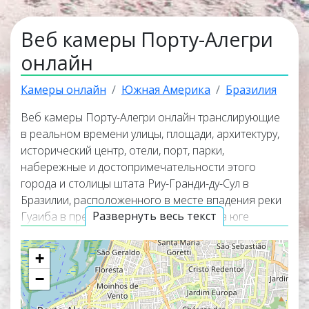
Веб камеры Порту-Алегри
онлайн
Камеры онлайн
Южная Америка
Бразилия
Веб камеры Порту-Алегри онлайн транслирующие
в реальном времени улицы, площади, архитектуру,
исторический центр, отели, порт, парки,
набережные и достопримечательности этого
города и столицы штата Риу-Гранди-ду-Сул в
Бразилии, расположенного в месте впадения реки
Развернуть весь текст
Гуаиба в пресноводную лагуну Патус на юге
Бразилии. Онлайн веб камеры покажут панорамные
виды города, окружающую его природу и помогут
+
узнать актуальную погоду в Порту-Алегри прямо
−
сейчас. Веб камеры работают в прямом эфире, а
некоторые из них транслируют изображение со