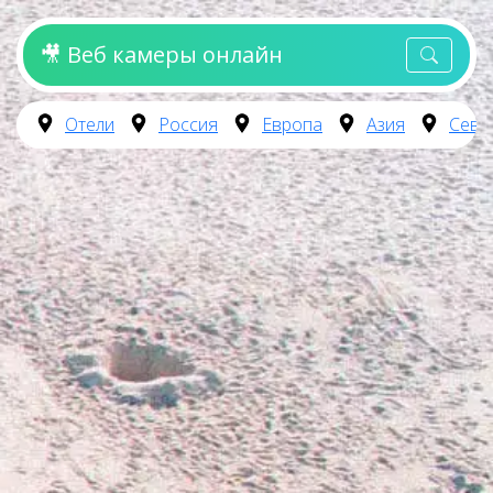
🎥 Веб камеры онлайн
Отели
Россия
Европа
Азия
Севе