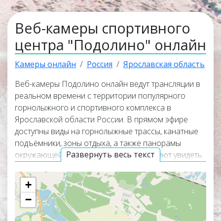
Веб-камеры спортивного
центра "Подолино" онлайн
Камеры онлайн
Россия
Ярославская область
Веб-камеры Подолино онлайн ведут трансляции в
реальном времени с территории популярного
горнолыжного и спортивного комплекса в
Ярославской области России. В прямом эфире
доступны виды на горнолыжные трассы, канатные
подъёмники, зоны отдыха, а также панорамы
Развернуть весь текст
окружающей природы. Камеры позволяют увидеть
актуальную обстановку на склонах и оценить
загруженность инфраструктуры курорта.
+
Онлайн-камеры Подолино работают круглосуточно
−
(24/7), показывая текущие погодные условия,