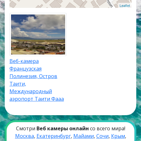
Leaflet
Веб-камера
Французская
Полинезия, Остров
Таити,
Международный
аэропорт Таити Фааа
Смотри
Веб камеры онлайн
со всего мира!
Москва
,
Екатеринбург
,
Майами
,
Сочи
,
Крым
,