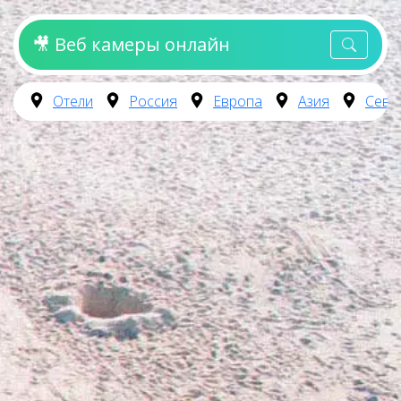
🎥 Веб камеры онлайн
Отели
Россия
Европа
Азия
Севе