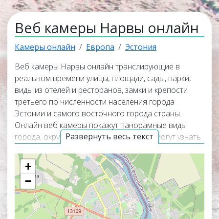
Веб камеры Нарвы онлайн
Камеры онлайн
Европа
Эстония
Веб камеры Нарвы онлайн транслирующие в
реальном времени улицы, площади, сады, парки,
виды из отелей и ресторанов, замки и крепости
третьего по численности населения города
Эстонии и самого восточного города страны.
Онлайн веб камеры покажут панорамные виды
Развернуть весь текст
города, окружающую его природу и помогут узнать
актуальную погоду в Нарве прямо сейчас. Веб
камеры работают в прямом эфире, а некоторые из
+
них транслируют изображение со звуком. Самые
−
интересные и популярные онлайн веб камеры
располагаются в верхней части списка трансляций.
Карта онлайн веб камер покажет точное