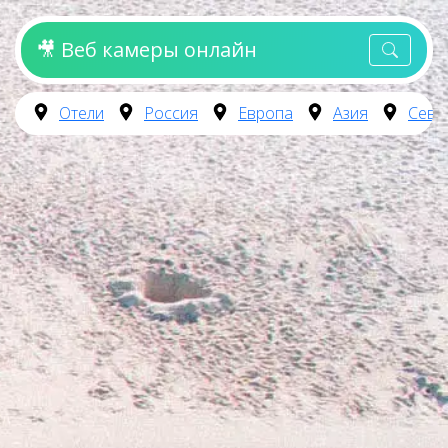
🎥 Веб камеры онлайн
Отели
Россия
Европа
Азия
Севе