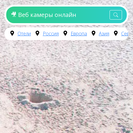
🎥 Веб камеры онлайн
Отели
Россия
Европа
Азия
Севе