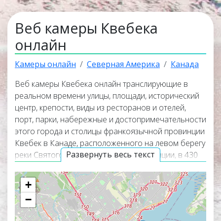
Веб камеры Квебека
онлайн
Камеры онлайн
Северная Америка
Канада
Веб камеры Квебека онлайн транслирующие в
реальном времени улицы, площади, исторический
центр, крепости, виды из ресторанов и отелей,
порт, парки, набережные и достопримечательности
этого города и столицы франкоязычной провинции
Квебек в Канаде, расположенного на левом берегу
Развернуть весь текст
реки Святого Лаврентия на юге провинции, в 430
км к северо-востоку от
Оттавы
. Онлайн веб камеры
покажут панорамные виды города, окружающую
+
его природу и помогут узнать актуальную погоду в
−
Квебеке прямо сейчас. Веб камеры работают в
прямом эфире, а некоторые из них транслируют