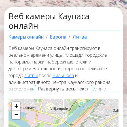
Веб камеры Каунаса
онлайн
Камеры онлайн
Европа
Литва
Веб камеры Каунаса онлайн транслируют в
реальном времени улицы, площади, городские
панорамы, парки, набережные, отели и
достопримечательности второго по величине
города
Литвы
после
Вильнюса
и
административного центра Каунасского района,
Развернуть весь текст
расположенного в месте слияния рек Вилии и
Неман в самом центре страны. Веб камеры
работают в реальном времени, а некоторые из них
+
транслируют изображение вместе со звуком.
−
Лучшие онлайн веб камеры находятся в верхней
части списка трансляций. Карта веб камер покажет