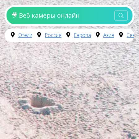
🎥 Веб камеры онлайн
Отели
Россия
Европа
Азия
Севе