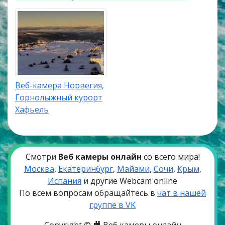
Веб-камера Норвегия,
Горнолыжный курорт
Хафьель
Смотри
Веб камеры онлайн
со всего мира!
Москва
,
Екатеринбург
,
Майами
,
Сочи
,
Крым
,
Испания
и другие Webcam online
По всем вопросам обращайтесь в
чат в нашей
группе в VK
Copyright © 🎥 Веб камеры онлайн