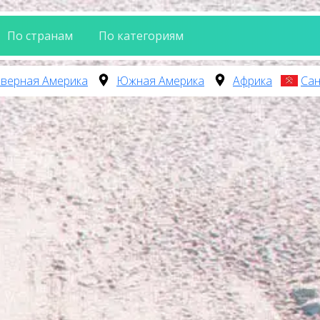
По странам
По категориям
верная Америка
Южная Америка
Африка
Сан