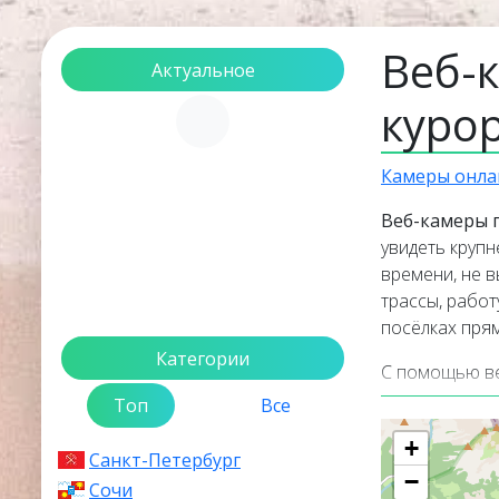
Веб-
Актуальное
куро
Загрузка...
Камеры онла
Веб-камеры 
увидеть круп
времени, не 
трассы, работ
посёлках прям
Категории
С помощью ве
проверить уро
Топ
Все
красоту Пире
+
Санкт-Петербург
Веб-камеры р
−
Сочи
изображение 