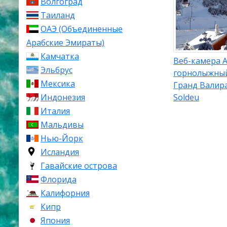
Волгоград
Самая длинная
Таиланд
оснежения ох
ОАЭ (Объединенные
независимо о
Арабские Эмираты)
Сезон катания
Камчатка
Веб-камера 
продолжается
Эльбрус
горнолыжный
склонов и вы
Мексика
Гранд Валира
надёжными на
Soldeu
Индонезия
Клима
Италия
Мальдивы
Климат Гранд
Нью-Йорк
снежной зимо
Исландия
для такой выс
Гавайские острова
тепла, а ночь
Флорида
январь, когда
ночные могут 
Калифорния
Кипр
Годовой снег
Япония
Наибольшее к