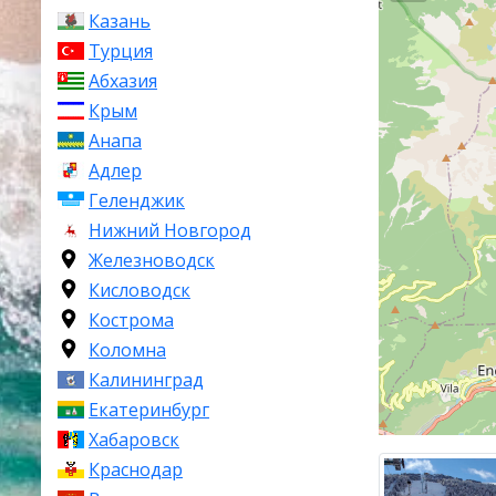
Казань
части списка 
Турция
местоположен
быстро выбра
Абхазия
Крым
Кратк
Анапа
Адлер
Грандвалира 
региона, про
Геленджик
Курорт был о
Нижний Новгород
самостоятель
Железноводск
взаимосвязанн
Кисловодск
Канильо, Энка
Кострома
метров над у
Коломна
протяжении в
Калининград
Общая протяж
Екатеринбург
километров, 
Хабаровск
139 трасс все
Краснодар
лыжников сре