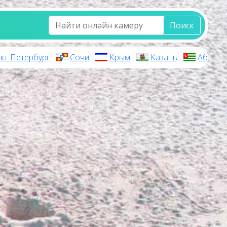
Поиск
кт-Петербург
Сочи
Крым
Казань
Абхази