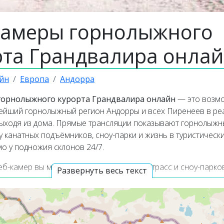
камеры горнолыжного
рта Грандвалира онла
йн
Европа
Андорра
горнолыжного курорта Грандвалира онлайн
— это возм
нейший горнолыжный регион Андорры и всех Пиренеев в р
выходя из дома. Прямые трансляции показывают горнолыж
у канатных подъёмников, сноу-парки и жизнь в туристическ
о у подножия склонов 24/7.
б-камер вы можете оценить состояние трасс и сноу-парков
Развернуть весь текст
вень снега, узнать реальные погодные условия на высоте и
неев в режиме онлайн.
аботают в прямом эфире, а некоторые из них транслируют
со звуком. Самые популярные онлайн-камеры находятся в 