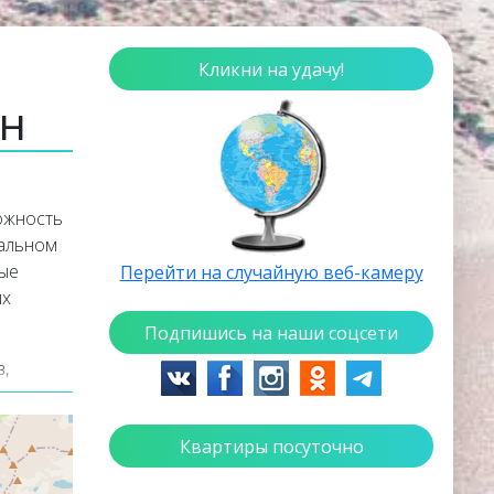
Кликни на удачу!
йн
ожность
еальном
ные
Перейти на случайную веб-камеру
их
Подпишись на наши соцсети
,
 увидеть
Квартиры посуточно
верхней