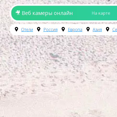
🎥 Веб камеры онлайн
На карте
Отели
Россия
Европа
Азия
Се