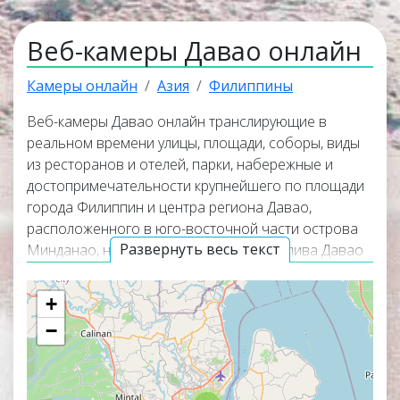
Веб-камеры Давао онлайн
Камеры онлайн
Азия
Филиппины
Веб-камеры Давао онлайн транслирующие в
реальном времени улицы, площади, соборы, виды
из ресторанов и отелей, парки, набережные и
достопримечательности крупнейшего по площади
города Филиппин и центра региона Давао,
расположенного в юго-восточной части острова
Развернуть весь текст
Минданао, на берегу одноименного залива Давао
Филиппинского моря. Онлайн веб-камеры покажут
панорамные виды города, окружающую его
+
природу и помогут узнать актуальную погоду в
−
Давао прямо сейчас из любой точки мира. Веб-
камеры работают в прямом эфире, а некоторые из
них транслируют изображение со звуком.