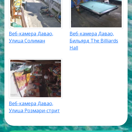
Веб-камера Давао,
Веб-камера Давао,
Улица Солиман
Бильярд The Billiards
Hall
Веб-камера Давао,
Улица Розмари-стрит