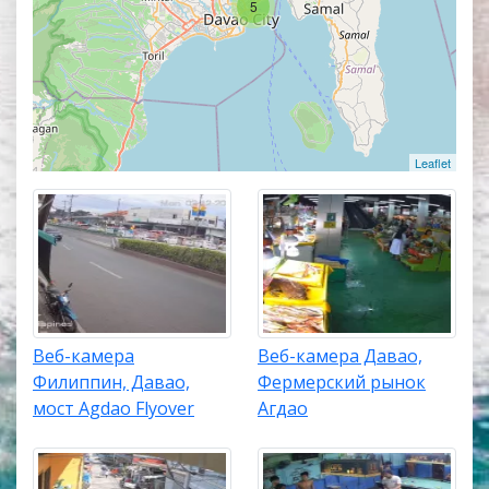
Популярные онлайн веб-камеры располагаются в
5
верхней части списка трансляций. Карта камер
покажет точное местоположение каждой веб-
камеры в городе Давао.
Leaflet
Веб-камера
Веб-камера Давао,
Филиппин, Давао,
Фермерский рынок
мост Agdao Flyover
Агдао