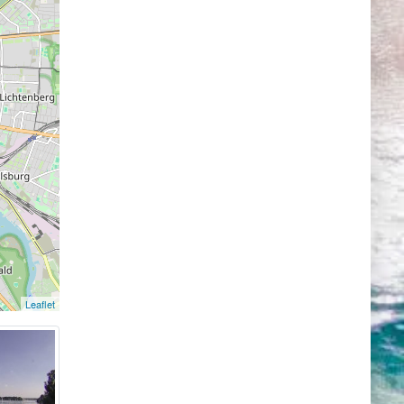
и
 ворота,
кий
инской
е.
Leaflet