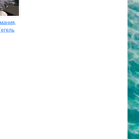
мания,
Тегель