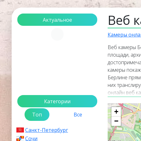
Веб 
Актуальное
Загрузка...
Камеры онла
Веб камеры Б
площади, архи
достопримеча
камеры покажу
Берлине прям
них транслир
онлайн веб ка
онлайн веб к
Категории
+
Берлин
— это
Топ
Все
федеральных 
−
Хафель в цен
Санкт-Петербург
Сочи
Численность 