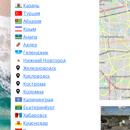
Казань
1213,5 км².
Турция
Климат здесь
Абхазия
продолжитель
Крым
К главным до
Анапа
2
Здание Рейхст
Адлер
телебашня, Б
Геленджик
зоопарк, Фра
Нижний Новгород
стены, Музей 
Железноводск
Кисловодск
Кострома
Коломна
Калининград
Екатеринбург
Хабаровск
Краснодар