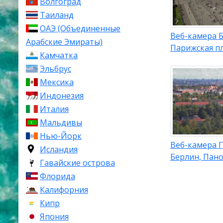
Волгоград
Таиланд
ОАЭ (Объединенные
Веб-камера 
Арабские Эмираты)
Парижская п
Камчатка
Эльбрус
Мексика
Индонезия
Италия
Мальдивы
Нью-Йорк
Веб-камера 
Исландия
Берлин, Пан
Гавайские острова
Флорида
Калифорния
Кипр
Япония