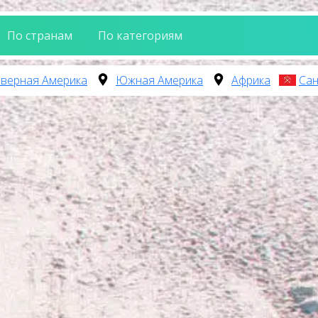
По странам
По категориям
верная Америка
Южная Америка
Африка
Сан