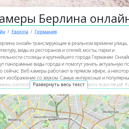
камеры Берлина онлай
йн
Европа
Германия
ерлина онлайн транслирующие в реальном времени улицы,
тектуру, виды из ресторанов и отелей, мосты, парки и
тельности столицы и крупнейшего города Германии. Онлай
т панорамные виды города и помогут узнать актуальную по
о сейчас. Веб камеры работают в прямом эфире, а некотор
уют изображение со звуком. Самые интересные и популярн
Развернуть весь текст
меры располагаются в верхней части списка трансляций. К
амер покажет точное местоположение всех веб камер в Бер
 столица и крупнейший город Германии, а также одна из 16
земель в составе ФРГ. Берлин расположен на берегах рек
тре федеральной земли Бранденбург на северо-востоке Гер
населения Берлина более 3,6 миллиона человек, а его пло