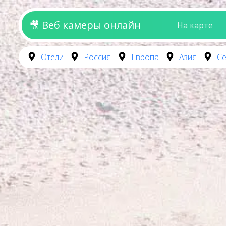
🎥 Веб камеры онлайн
На карте
Отели
Россия
Европа
Азия
Се