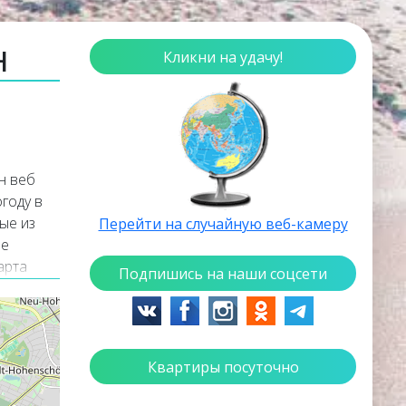
н
Кликни на удачу!
н веб
году в
ые из
Перейти на случайную веб-камеру
ые
арта
Подпишись на наши соцсети
лине.
 Шпрее и
Квартиры посуточно
мании.
щадь