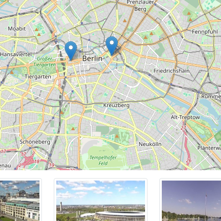
 умеренный с теплым влажным летом и холодной ветреной 
ной зимой.
стопримечательностям Берлина относятся: Бранденбургские
ага, Берлинская стена, дворец Шарлоттенбург, Берлинская
ерлинский кафедральный собор, Пергамский музей, Берлинс
нцузский собор, Олимпийский стадион Берлина, Музей Берл
Боде, Музей ГДР, Берлинская государственная опера и други