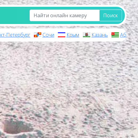
Поиск
кт-Петербург
Сочи
Крым
Казань
Абхази