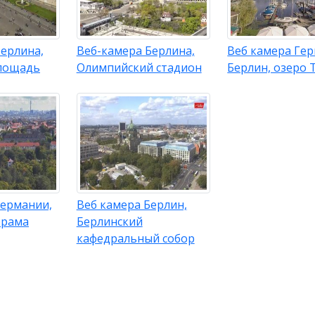
Берлина,
Веб-камера Берлина,
Веб камера Гер
лощадь
Олимпийский стадион
Берлин, озеро 
Германии,
Веб камера Берлин,
орама
Берлинский
кафедральный собор