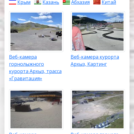
Крым
Казань
Абхазия
Китай
Веб-камера
Веб-камера курорта
горнолыжного
Архыз, Картинг
курорта Архыз, трасса
«Гравитация»