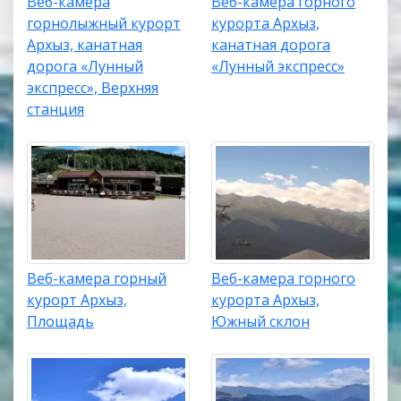
Веб-камера
Веб-камера горного
горнолыжный курорт
курорта Архыз,
Архыз, канатная
канатная дорога
дорога «Лунный
«Лунный экспресс»
экспресс», Верхняя
станция
Веб-камера горный
Веб-камера горного
курорт Архыз,
курорта Архыз,
Площадь
Южный склон