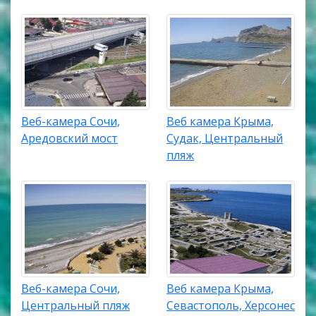
Веб-камера Сочи,
Веб камера Крыма,
Аредовский мост
Судак, Центральный
пляж
Веб-камера Сочи,
Веб камера Крыма,
Центральный пляж
Севастополь, Херсонес