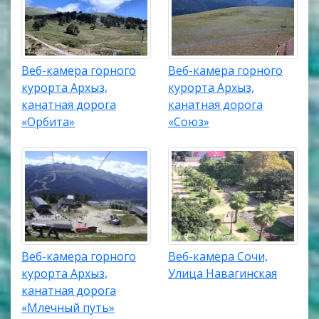
Веб-камера горного
Веб-камера горного
курорта Архыз,
курорта Архыз,
канатная дорога
канатная дорога
«Орбита»
«Союз»
Веб-камера горного
Веб-камера Сочи,
курорта Архыз,
Улица Навагинская
канатная дорога
«Млечный путь»