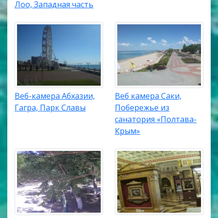
Лоо, Западная часть
Веб-камера Абхазии,
Веб камера Саки,
Гагра, Парк Славы
Побережье из
санатория «Полтава-
Крым»