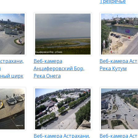
Трёхречье
страхани,
Веб-камера
Веб-камера Аст
й
Анциферовский Бор,
Река Кутум
нный цирк
Река Онега
Веб-камера Астрахани,
Веб-камера Аст