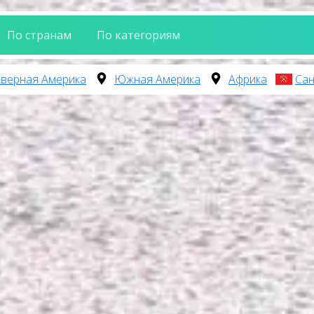
По странам
По категориям
верная Америка
Южная Америка
Африка
Сан