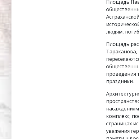
Площадь Пав
общественны
Астраханской
историческо
людям, погиб
Площадь рас
Тараканова, 
пересекаютс
общественные
проведения 
праздники.
Архитектурн
пространств
насаждениям
комплекс, п
страницах ис
уважения ге
памяти и во