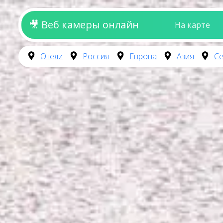
🎥 Веб камеры онлайн
На карте
Отели
Россия
Европа
Азия
Се