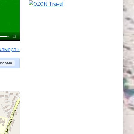
камера »
клама