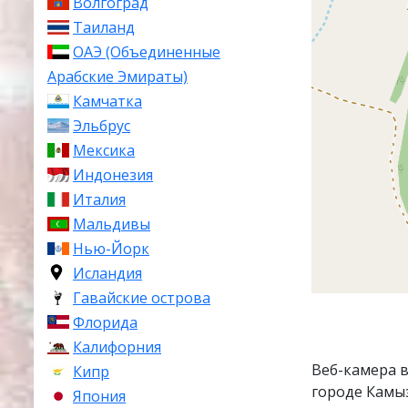
Волгоград
Таиланд
ОАЭ (Объединенные
Арабские Эмираты)
Камчатка
Эльбрус
Мексика
Индонезия
Италия
Мальдивы
Нью-Йорк
Исландия
Гавайские острова
Флорида
Калифорния
Веб-камера 
Кипр
городе Камыз
Япония