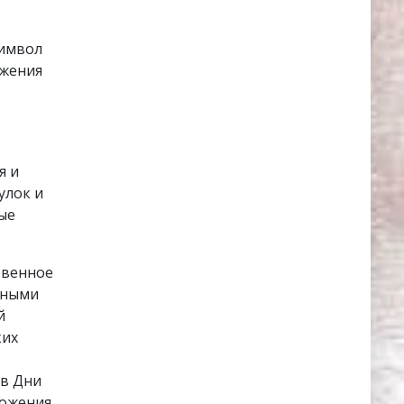
символ
ажения
я и
улок и
ые
твенное
ёными
й
ких
 в Дни
ложения