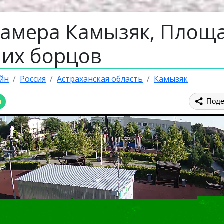
камера Камызяк, Площ
их борцов
йн
Россия
Астраханская область
Камызяк
ы
Поде