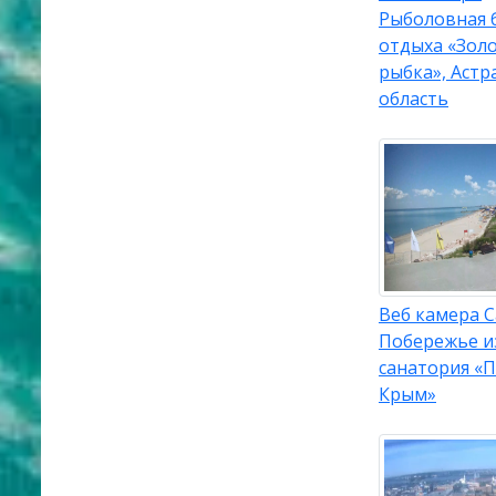
Рыболовная 
отдыха «Зол
рыбка», Астр
область
Веб камера С
Побережье и
санатория «
Крым»