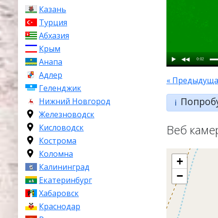
Казань
Турция
Абхазия
Крым
0:02
Анапа
Адлер
« Предыдуща
Геленджик
Попроб
Нижний Новгород
ℹ️
Железноводск
Веб каме
Кисловодск
Кострома
Коломна
+
Калининград
−
Екатеринбург
Хабаровск
Краснодар