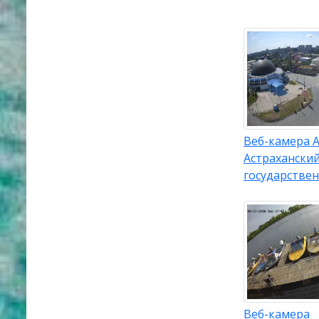
Веб-камера А
Астрахански
государстве
Веб-камера