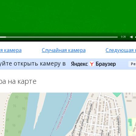
0:26
я камера
Случайная камера
Следующая 
уйте открыть камеру в
Ре
ра на карте