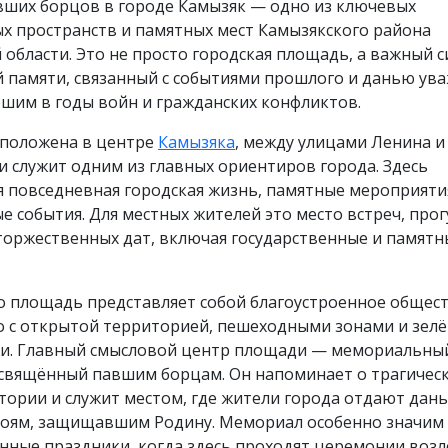
ших борцов в городе Камызяк — одно из ключевых
х пространств и памятных мест Камызякского района
 области. Это не просто городская площадь, а важный 
й памяти, связанный с событиями прошлого и данью ув
шим в годы войн и гражданских конфликтов.
положена в центре
Камызяка
, между улицами Ленина и
и служит одним из главных ориентиров города. Здесь
я повседневная городская жизнь, памятные мероприяти
 события. Для местных жителей это место встреч, прог
торжественных дат, включая государственные и памятн
о площадь представляет собой благоустроенное общес
о с открытой территорией, пешеходными зонами и зел
и. Главный смысловой центр площади — мемориальны
освящённый павшим борцам. Он напоминает о трагичес
тории и служит местом, где жители города отдают дань
роям, защищавшим Родину. Мемориал особенно значим
енные праздники, когда здесь проходят церемонии воз