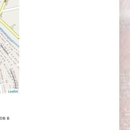
Leaflet
ов в