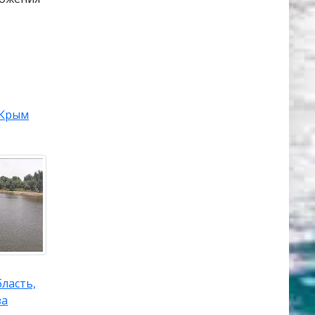
Крым
бласть,
за