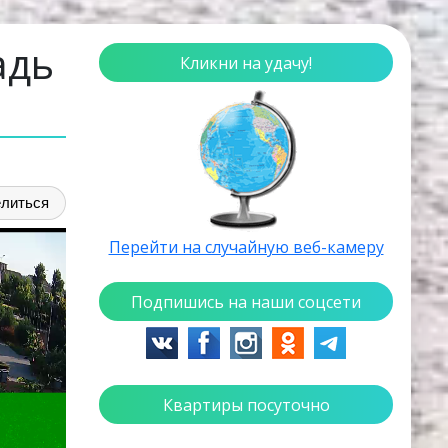
адь
Кликни на удачу!
литься
Перейти на случайную веб-камеру
Подпишись на наши соцсети
Квартиры посуточно