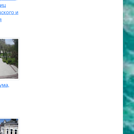
лиц
ского и
я
ума,