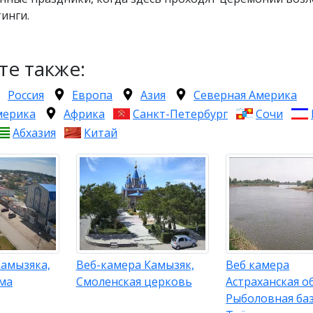
инги.
те также:
Россия
Европа
Азия
Северная Америка
мерика
Африка
Санкт-Петербург
Сочи
Абхазия
Китай
Камызяка,
Веб-камера Камызяк,
Веб камера
ма
Смоленская церковь
Астраханская о
Рыболовная ба