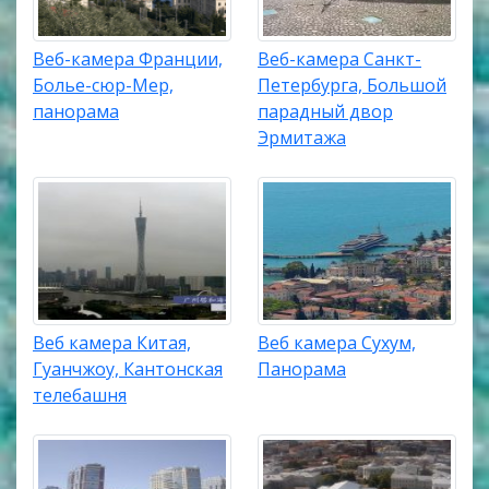
Веб-камера Франции,
Веб-камера Санкт-
Болье-сюр-Мер,
Петербурга, Большой
панорама
парадный двор
Эрмитажа
Веб камера Китая,
Веб камера Сухум,
Гуанчжоу, Кантонская
Панорама
телебашня