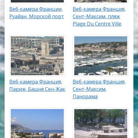
Веб-камера Франции,
Веб-камера Франция,
Руайан, Морской порт
Сент-Максим, пляж
Plage Du Centre Ville
Веб-камера Франция,
Веб-камера Франция,
Париж, Башня Сен-Жак
Сент-Максим,
Панорама