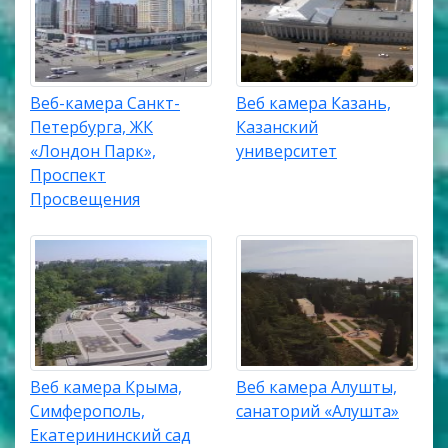
Веб-камера Санкт-
Веб камера Казань,
Петербурга, ЖК
Казанский
«Лондон Парк»,
университет
Проспект
Просвещения
Веб камера Крыма,
Веб камера Алушты,
Симферополь,
санаторий «Алушта»
Екатерининский сад