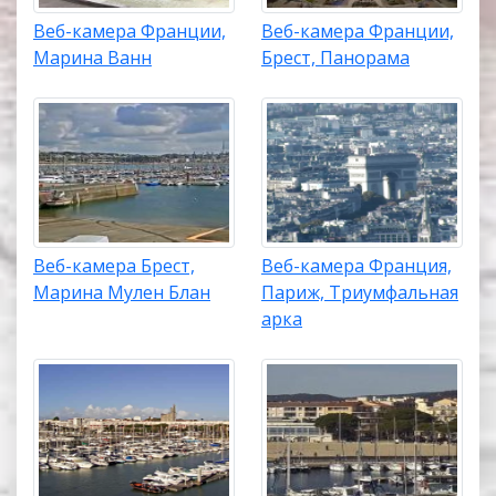
Веб-камера Франции,
Веб-камера Франции,
Марина Ванн
Брест, Панорама
Веб-камера Брест,
Веб-камера Франция,
Марина Мулен Блан
Париж, Триумфальная
арка