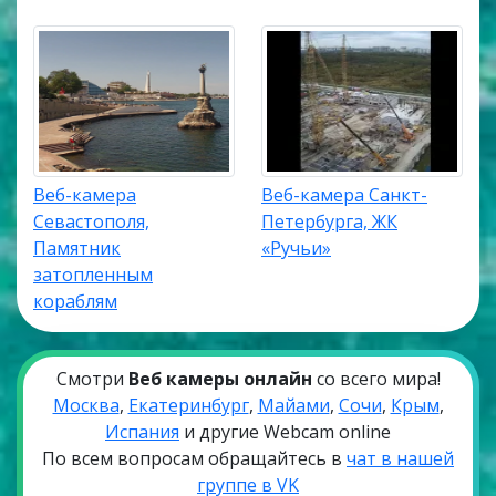
Веб-камера
Веб-камера Санкт-
Севастополя,
Петербурга, ЖК
Памятник
«Ручьи»
затопленным
кораблям
Смотри
Веб камеры онлайн
со всего мира!
Москва
,
Екатеринбург
,
Майами
,
Сочи
,
Крым
,
Испания
и другие Webcam online
По всем вопросам обращайтесь в
чат в нашей
группе в VK