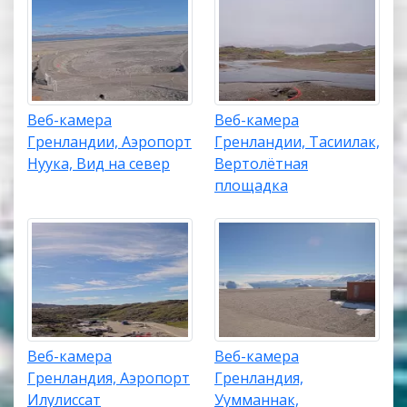
Веб-камера
Веб-камера
Гренландии, Аэропорт
Гренландии, Тасиилак,
Нуука, Вид на север
Вертолётная
площадка
Веб-камера
Веб-камера
Гренландия, Аэропорт
Гренландия,
Илулиссат
Уумманнак,