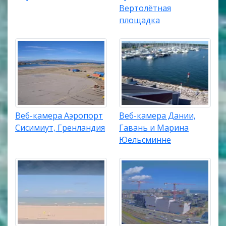
Вертолётная
площадка
Веб-камера Аэропорт
Веб-камера Дании,
Сисимиут, Гренландия
Гавань и Марина
Юельсминне