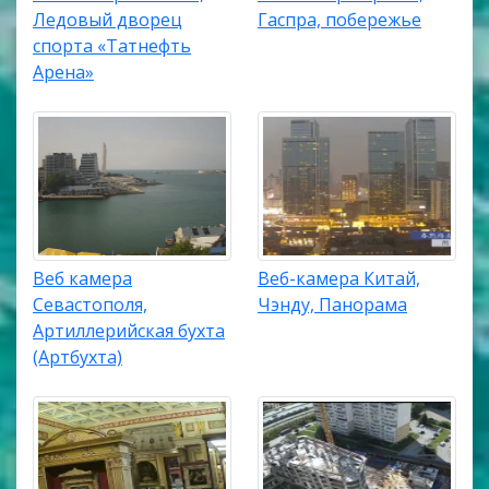
Ледовый дворец
Гаспра, побережье
спорта «Татнефть
Арена»
Веб камера
Веб-камера Китай,
Севастополя,
Чэнду, Панорама
Артиллерийская бухта
(Артбухта)