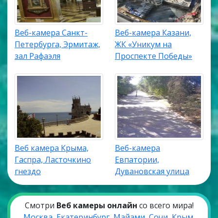
Веб-камера Санкт-
Веб-камера Казани,
Петербурга, Эрмитаж,
ЖК «Уникум на
зал Рафаэля
Проспекте Победы»
Веб камера Крыма,
Веб-камера
Гаспра, Ласточкино
Евпатории,
гнездо
Дувановская улица
Смотри
Веб камеры онлайн
со всего мира!
Москва
,
Екатеринбург
,
Майами
,
Сочи
,
Крым
,