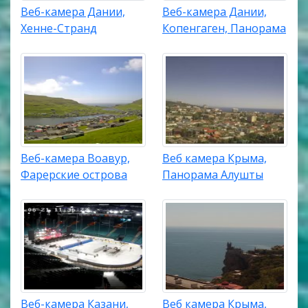
Веб-камера Дании,
Веб-камера Дании,
Хенне-Странд
Копенгаген, Панорама
Веб-камера Воавур,
Веб камера Крыма,
Фарерские острова
Панорама Алушты
Веб-камера Казани,
Веб камера Крыма,