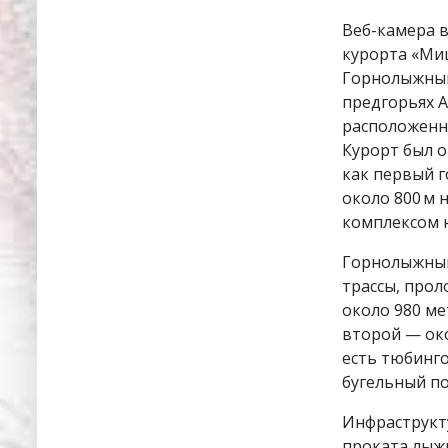
Веб-камера 
курорта «Миш
Горнолыжный
предгорьях А
расположенн
Курорт был о
как первый г
около 800 м 
комплексом н
Горнолыжный
трассы, про
около 980 ме
второй — око
есть тюбинго
бугельный по
Инфраструкту
проката лыжн