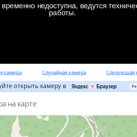
я камера
Случайная камера
Следующая 
уйте открыть камеру в
Ре
ра на карте