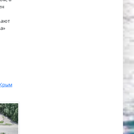
ен
вают
ра»
Крым