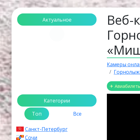
Веб-
Актуальное
Горн
Загрузка...
«Миш
Камеры онла
Горнолыж
✈ Авиабилет
Категории
Топ
Все
Санкт-Петербург
Сочи