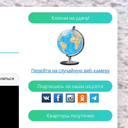
Кликни на удачу!
Перейти на случайную веб-камеру
литься
Подпишись на наши соцсети
Квартиры посуточно