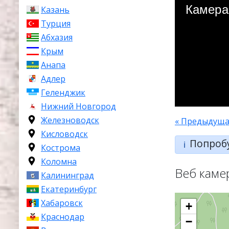
Казань
Турция
Абхазия
Крым
Анапа
Адлер
Геленджик
Нижний Новгород
Железноводск
« Предыдуща
Кисловодск
Попроб
ℹ️
Кострома
Коломна
Веб каме
Калининград
Екатеринбург
Хабаровск
+
Краснодар
−