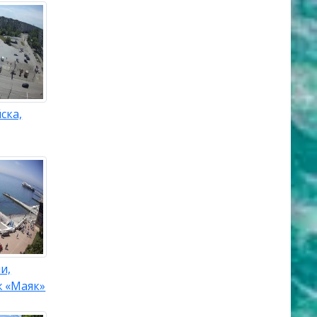
ска,
и,
ж «Маяк»