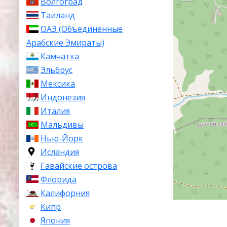
Волгоград
Таиланд
ОАЭ (Объединенные
Арабские Эмираты)
Камчатка
Эльбрус
Мексика
Индонезия
Италия
Мальдивы
Нью-Йорк
Исландия
Гавайские острова
Флорида
Калифорния
Кипр
Япония