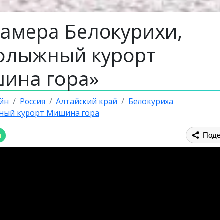
камера Белокурихи,
олыжный курорт
ина гора»
йн
Россия
Алтайский край
Белокуриха
ный курорт Мишина гора
ы
Поде