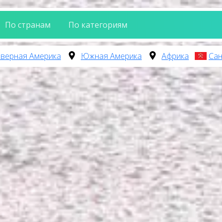
По странам
По категориям
верная Америка
Южная Америка
Африка
Сан