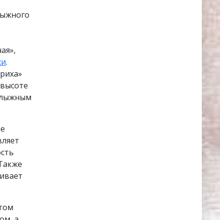
лыжного
ая»,
хи
.
уриха»
 высоте
м лыжным
ые
вляет
ость
 Также
живает
ктом
ом, а