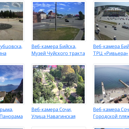
убцовска,
Веб-камера Бийска,
Веб-камера Бий
ина
Музей Чуйского тракта
ТРЦ «Ривьера»
Крыма,
Веб-камера Сочи,
Веб-камера Соч
 Панорама
Улица Навагинская
Городской пля