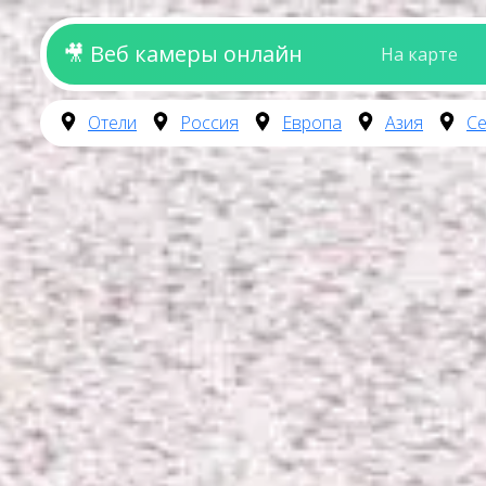
🎥 Веб камеры онлайн
На карте
Отели
Россия
Европа
Азия
Се