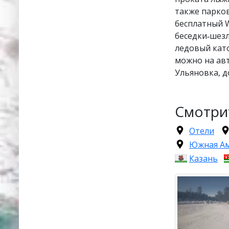
также парков
бесплатный W
беседки‑шез
ледовый кат
можно на авт
Ульяновка, д
Смотри
Отели
Южная А
Казань