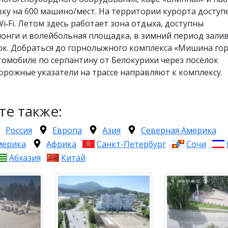
ку на 600 машино/мест. На территории курорта доступ
i‑Fi. Летом здесь работает зона отдыха, доступны
лонги и волейбольная площадка, в зимний период зали
ок. Добраться до горнолыжного комплекса «Мишина го
омобиле по серпантину от Белокурихи через посёлок
орожные указатели на трассе направляют к комплексу.
те также:
Россия
Европа
Азия
Северная Америка
мерика
Африка
Санкт-Петербург
Сочи
Абхазия
Китай