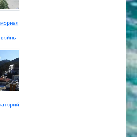
емориал
 войны
наторий