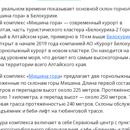
в реальном времени показывает основной склон горно
ина гора» в Белокурихе.
 комплекс «Мишина гора» — современный курорт в
лтая, часть туристического кластера «Белокуриха‑2 Горн
ый в Алтайском крае, примерно в 10 км выше
Белокури
ткрыт в начале 2019 года компанией АО «Курорт Белок
орнолыжный курорт в новом кластере. Он находится на
над уровнем моря, что делает его самым высокогорны
а территории всего Алтайского края.
 комплекс «
Мишина гора
» предлагает две горнолыжн
ложенные по склонам горы Мишина. Длина первой соста
тров и перепадом высот около 225 метров. Протяжённ
ло 1 километра, а перепад высот — около 250 метров.
вая трасса протяжённостью 240 метров. Склоны обслу
дъёмник и беби-лифт на тюбинговой трассе.
ра комплекса включает в себя Сервисный центр с пун
ого/сноубордного оборудования, кафе «Блинная» и паб