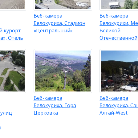
Веб-камера
Веб-камера
Белокуриха, Стадион
Белокурихи, М
й курорт
«Центральный»
Великой
а», Отель
Отечественной
Веб-камера
Веб-камера
Белокуриха, Гора
Белокуриха, Са
 улиц
Церковка
Алтай-West
я