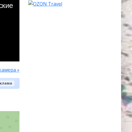
камера »
клама